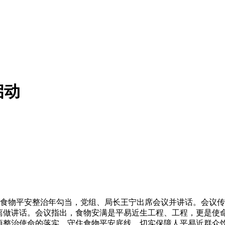
启动
食物平安整治年勾当，党组、局长王宁出席会议并讲话。会议传
离做讲话。会议指出，食物安满是平易近生工程、工程，更是使命
各项整治使命的落实，守住食物平安底线，切实保障人平易近群众