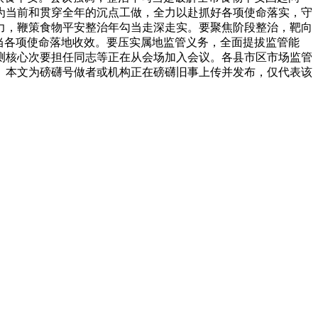
为当前和贯穿全年的沉点工做，全力以赴抓好各项使命落实，守
力，鞭策食物平安整治年勾当走深走实。要聚焦阶段整治，靶向
当各项使命落地收效。要压实属地监管义务，全面提拔监管能
测核心次要担任同志等正在从会场加入会议。各县市区市场监管
）本文为磅礴号做者或机构正在磅礴旧事上传并发布，仅代表该