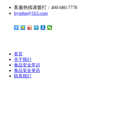
客服热线请拨打：400-680-7778
hysphn@163.com
首页
关于我们
食品安全常识
食品安全资讯
联系我们