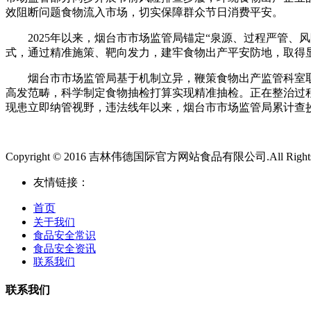
效阻断问题食物流入市场，切实保障群众节日消费平安。
2025年以来，烟台市市场监管局锚定“泉源、过程严管、风
式，通过精准施策、靶向发力，建牢食物出产平安防地，取得
烟台市市场监管局基于机制立异，鞭策食物出产监管科室取抽
高发范畴，科学制定食物抽检打算实现精准抽检。正在整治过
现患立即纳管视野，违法线年以来，烟台市市场监管局累计查抄
Copyright © 2016 吉林伟德国际官方网站食品有限公司.All Rights 
友情链接：
首页
关于我们
食品安全常识
食品安全资讯
联系我们
联系我们