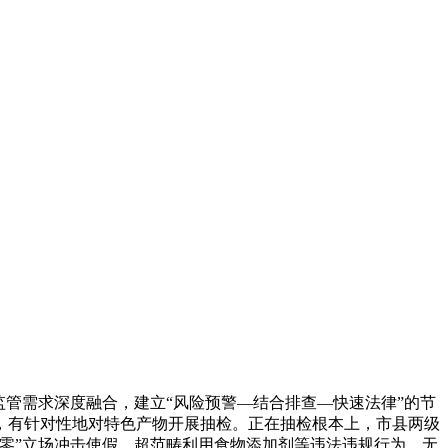
管需求深度融合，建立“风险预警—结合排查—快速法律”的节
，有针对性地对特色产物开展抽检。正在抽检根本上，市县两级
零”立场冲击使假、超范畴利用食物添加剂等违法违规行为，无