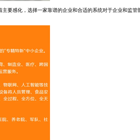
主要感化，选择一家靠谱的企业和合适的系统对于企业和监管部