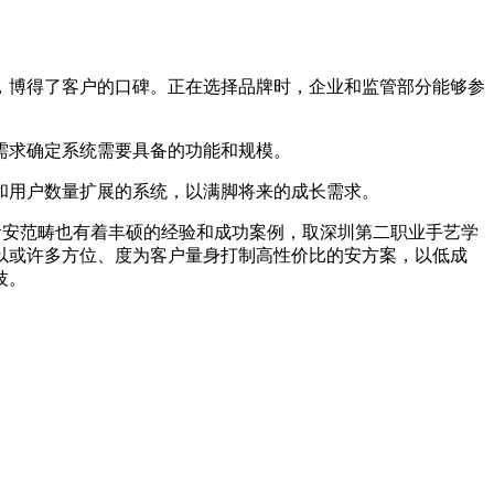
博得了客户的口碑。正在选择品牌时，企业和监管部分能够参
需求确定系统需要具备的功能和规模。
用户数量扩展的系统，以满脚将来的成长需求。
智食安范畴也有着丰硕的经验和成功案例，取深圳第二职业手艺学
以或许多方位、度为客户量身打制高性价比的安方案，以低成
技。