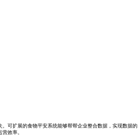
。可扩展的食物平安系统能够帮帮企业整合数据，实现数据的
运营效率。