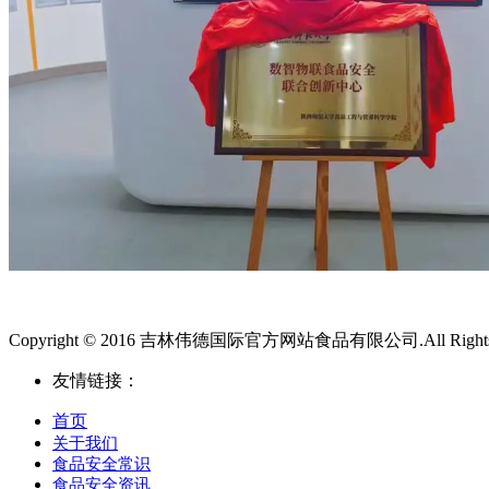
Copyright © 2016 吉林伟德国际官方网站食品有限公司.All Rights 
友情链接：
首页
关于我们
食品安全常识
食品安全资讯