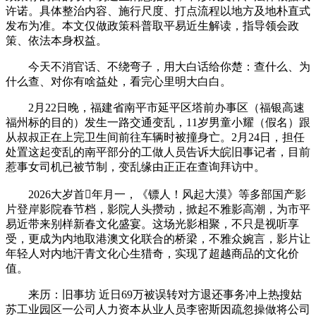
许诺。具体整治内容、施行尺度、打点流程以地方及地朴直式
发布为准。本文仅做政策科普取平易近生解读，指导领会政
策、依法本身权益。
今天不消官话、不绕弯子，用大白话给你楚：查什么、为
什么查、对你有啥益处，看完心里明大白白。
2月22日晚，福建省南平市延平区塔前办事区（福银高速
福州标的目的）发生一路交通变乱，11岁男童小耀（假名）跟
从叔叔正在上完卫生间前往车辆时被撞身亡。2月24日，担任
处置这起变乱的南平部分的工做人员告诉大皖旧事记者，目前
惹事女司机已被节制，变乱缘由正正在查询拜访中。
2026大岁首年月一，《镖人！风起大漠》等多部国产影
片登岸影院春节档，影院人头攒动，掀起不雅影高潮，为市平
易近带来别样新春文化盛宴。这场光影相聚，不只是视听享
受，更成为内地取港澳文化联合的桥梁，不雅众婉言，影片让
年轻人对内地汗青文化心生猎奇，实现了超越商品的文化价
值。
来历：旧事坊 近日69万被误转对方退还事务冲上热搜姑
苏工业园区一公司人力资本从业人员李密斯因疏忽操做将公司