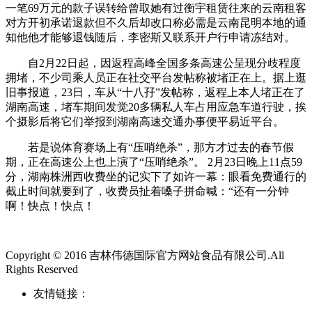
一笔69万元的款子误转给曾取她有过衡宇租赁往来的云南租客
对方开初承诺退款但不久后却改口称必需是云南昆明本地的通
知他他才能够退钱随后，李密斯又联系开户行申请冻结对。
自2月22日起，因返程高峰全国多条高速公呈现分歧程度
拥堵，不少司乘人员正在社交平台发帖称被堵正在上。据上逛
旧事报道，23日，车从“十八孖”发帖称，返程上本人堵正在了
湖南高速，堵车期间发觉20多辆私人车占用应急车道行驶，挨
个摄影后将它们举报到湖南高速交通办事便平易近平台。
若是说体育赛场上有“压哨绝杀”，那方才过去的春节假
期，正在高速公上也上演了“压哨绝杀”。 2月23日晚上11点59
分，湖南株洲西收费坐的记实下了如许一幕：眼看免费通行的
截止时间就要到了，收费员扯着嗓子拼命喊：“还有一分钟
啊！快点！快点！
Copyright © 2016 吉林伟德国际官方网站食品有限公司.All
Rights Reserved
友情链接：