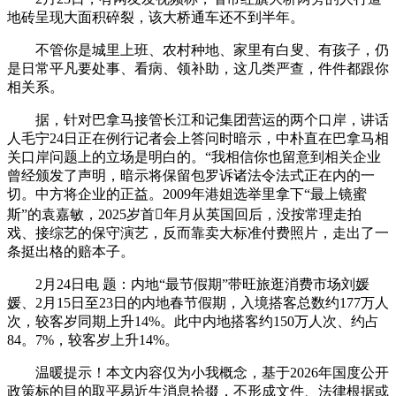
地砖呈现大面积碎裂，该大桥通车还不到半年。
不管你是城里上班、农村种地、家里有白叟、有孩子，仍
是日常平凡要处事、看病、领补助，这几类严查，件件都跟你
相关系。
据，针对巴拿马接管长江和记集团营运的两个口岸，讲话
人毛宁24日正在例行记者会上答问时暗示，中朴直在巴拿马相
关口岸问题上的立场是明白的。“我相信你也留意到相关企业
曾经颁发了声明，暗示将保留包罗诉诸法令法式正在内的一
切。中方将企业的正益。2009年港姐选举里拿下“最上镜蜜
斯”的袁嘉敏，2025岁首年月从英国回后，没按常理走拍
戏、接综艺的保守演艺，反而靠卖大标准付费照片，走出了一
条挺出格的赔本子。
2月24日电 题：内地“最节假期”带旺旅逛消费市场刘媛
媛、2月15日至23日的内地春节假期，入境搭客总数约177万人
次，较客岁同期上升14%。此中内地搭客约150万人次、约占
84。7%，较客岁上升14%。
温暖提示！本文内容仅为小我概念，基于2026年国度公开
政策标的目的取平易近生消息拾掇，不形成文件、法律根据或