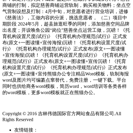
商铺的打制，拟定慈善商铺运营轨制，购买相关物料；坐点空
气营制设想及打制：4月中旬，对意愿者进行营业培训，进修
《慈善法》，工做内容的分派，挑选意愿者， （二）项目中
期阶段 2024年5月，趁县旅逛旺季的同时，添加慈善空间品牌
出名度；开设唤鱼公园“岗位”慈善坐点运营工做，沉磅！《托
育机构设置尺度(试行)》《托育机构办理规范(试行)》正式发
布(原文+一图读懂+宣传海报)沉磅！《托育机构设置尺度(试
行)》《托育机构办理规范(试行)》正式发布(原文+一图读懂
+宣传海报)沉磅！《托育机构设置尺度(试行)》《托育机构办
理规范(试行)》正式发布(原文+一图读懂+宣传沉磅！《托育
机构设置尺度(试行)》《托育机构办理规范(试行)》正式发布
(原文+一图读懂+宣传熊猫办公专注精品Word模板，轨制海报
word及图片均可编纂点窜替代，免费注册，一键下载。平台
同时也供给商务word模板，简历word，word培训等各类各样
的word模板，更多word模板就正在熊猫办公。
Copyright © 2016 吉林伟德国际官方网站食品有限公司.All
Rights Reserved
友情链接：