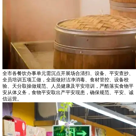
全市各餐饮办事单元需沉点开展场合清扫、设备、平安查抄、
全员培训五项工做，全面做好洁净消毒、食材管控、设备校
验、天分取操做规范、人员健康及平安培训，严酷落实食物平
安从体义务，食物平安取出产平安现患，确保规范、平安、诚
信运营。