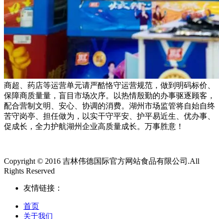
商超、药店等运营单元请严酷恪守运营规范，做到明码标价、
保障商质量量，盲目市场次序。以热情殷勤的办事驱逐顾客，
配合营制文明、安心、协调的消费。湖州市场监管将自始自终
苦守岗亭、担任做为，以实干守平安、护平易近生、优办事、
促成长，全力护航湖州企业高质量成长。万事胜意！
Copyright © 2016 吉林伟德国际官方网站食品有限公司.All
Rights Reserved
友情链接：
首页
关于我们