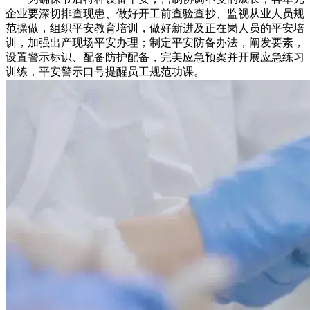
企业要深切排查现患、做好开工前查验查抄、监视从业人员规
范操做，组织平安教育培训，做好新进及正在岗人员的平安培
训，加强出产现场平安办理；制定平安防备办法，阐发要素，
设置警示标识、配备防护配备，完美应急预案并开展应急练习
训练，平安警示口号提醒员工规范功课。