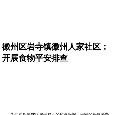
徽州区岩寺镇徽州人家社区：
开展食物平安排查
为切实保障辖区居平易近的饮食平安，平安的食物消费，