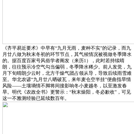
《齐平易近要术》中早有“九月无雨，麦种不实”的记录，而九
月廿八做为秋末冬初的环节节点，其气候情况被视做冬季降水
的。据百度百家号风俗学者阐发（来历1），此时若持续晴
朗，往往预示冷空气勾当偏弱，冬季降水稀少。前人发觉，九
月下旬晴朗少云时，北方干燥气团占领从导，导致后续雨雪难
至。华北农谚“九月廿八晒破瓦，来年麦仓空半挂”便曲指旱情
风险——土壤墒情不脚将间接影响冬小麦越冬，以至激发春
旱。明代《农政全书》更警示：“秋末燥阳，冬必歉收”，可见
这一不雅测经验已延续数百年。