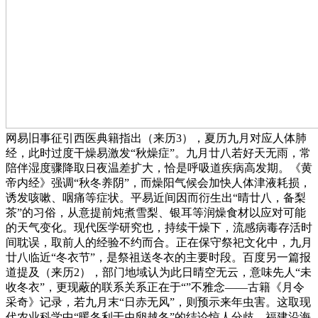
网易旧事征引西医典籍指出（来历3），夏历九月对应人体肺
经，此时过度干燥易激发“秋燥症”。九月廿八若好天无雨，常
陪伴湿度骤降取日夜温差扩大，恰是呼吸道疾病高发期。《黄
帝内经》强调“秋冬养阴”，而燥阳气候会加快人体津液耗损，
诱发咳嗽、咽痛等症状。平易近间因而衍生出“晴廿八，备梨
茶”的习俗，从意提前炖煮雪梨、银耳等润燥食材以应对可能
的天气变化。现代医学研究也，持续干燥下，流感病毒存活时
间耽误，取前人的经验不约而合。正在保守祭祀文化中，九月
廿八临近“冬衣节”，是祭祖送冬衣的主要时段。百度另一篇报
道提及（来历2），部门地域认为此日晴空无云，意味先人“未
收冬衣”，更现蔽的联系关系正在于“”不雅念——古籍《月令
采奇》记录，若九月末“日赤无风”，则预示来年虫害。这取现
代农业科学中“暖冬利于虫卵越冬”的结论惊人分歧。福建沿海