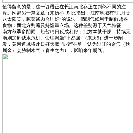
值得留意的是，这一谚语正在长江南北存正在判然不同的注
释。网易另一篇文章（来历4）对比指出，江南地域有“九月廿
八太阳笑，腌菜酱肉合理好”的说法，晴朗气候利于制做越冬
食物；而北方则遍及持隆重立场。这种差别源于天气特征——
南方秋季多阴雨，短暂晴日反成利好；北方本就干燥，持续无
雨则加剧缺水危机。命理网坐“卜易居”（来历5）进一步阐
发，黄河道域将此日好天取“失衡”挂钩，认为过旺的金气（秋
属金）会胁制木气（春生之力），影响来年朝气。