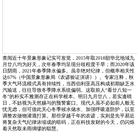
查阅近十年景象形象记实可发觉，2015年取2018韶华北地域九
月廿八均为好天，次年春季均呈现分歧程度干旱；而2020年该
日阴雨，2021年春季降水偏多。虽非绝对纪律，但概率相关性
达67%（中国景象形象局《农谚验证演讲》）。专家注释，秋
季大气环流模式具有持续性，当西伯利亚高压构成初期缺乏水
汽输送，往往导致冬季降水系统偏弱。这取前人“看廿八知一
冬”的朴实不雅测存正在科学根本。明日九月廿八，若实逢晴
日，不妨视为天然赐与的预警窗口。现代人虽不必如前人般无
忧无虑，但可借此关心冬季候水储水、加强呼吸道防护，以至
调整农做物灌溉打算。那些穿越千年的农谚，实则是先平易近
将复杂天气纪律浓缩成的暗码，正在科技发财的今天，仍闪烁
着天然取未雨绸缪的聪慧。