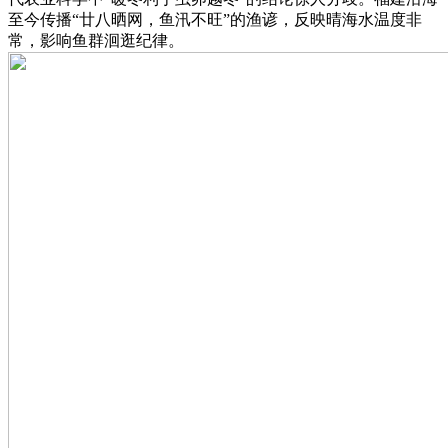
至今传播“廿八晒网，鱼汛不旺”的渔谚，反映晴海水温度非
常，影响鱼群洄逛纪律。