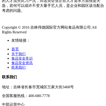
的人才流失比力严沉，而这类企业正在人才需求方面很是火
急，若何可以或许不变大量手艺人员，是企业和园区该当配合
考虑的问题。
Copyright © 2016 吉林伟德国际官方网站食品有限公司.All
Rights Reserved
友情链接：
首页
关于我们
食品安全常识
食品安全资讯
联系我们
联系我们
地址：吉林省长春市宽城区兰家大街3468号
全国客服热线：400-680-7778
中部运营中心