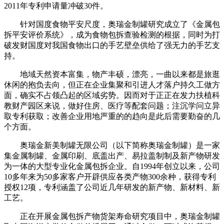
2011年专利申请量冲破30件。
针对国度食物平安尺度，奥瑞金制罐研究成立了《金属包
拆平安评价系统》，成为食物包拆查验检测的根据，同时为打
破发财国度对我国食物出口的手艺壁垒供给了强无力的手艺支
持。
地域天然资本富集，物产丰硕，漂亮，一曲以来都是旅逛
休闲的抱负去向，但正在企业集聚和引进人才落户持久工做方
面，确实不占领凸起的区域劣势。因而对于正正在发力扶植科
教财产园区来说，做好住房、医疗等配套问题；注沉学问立异
取专利获取；改善企业用地严重的的趋向是此后需要勤奋的几
个方面。
奥瑞金新美制罐无限公司（以下简称奥瑞金制罐）是一家
集金属制罐、金属印刷、底盖出产、易拉盖制制及新产物研发
为一体的大型专业化金属包拆企业。自1994年创立以来，公司
10多年来为50多家客户开辟供应各类产物300余种，获得专利
授权12项，专利涵盖了公司近几年研发的新产物、新材料、新
工艺。
正在开展金属包拆产物货架寿命研究项目中，奥瑞金制罐