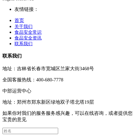
友情链接：
首页
关于我们
食品安全常识
食品安全资讯
联系我们
联系我们
地址：吉林省长春市宽城区兰家大街3468号
全国客服热线：400-680-7778
中部运营中心
地址：郑州市郑东新区绿地双子塔北塔19层
如果你对我们的服务服务感兴趣，可以在线咨询，或者提供您
宝贵的意见