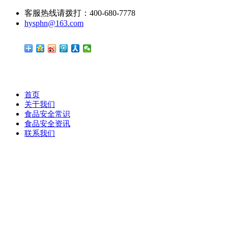
客服热线请拨打：400-680-7778
hysphn@163.com
首页
关于我们
食品安全常识
食品安全资讯
联系我们