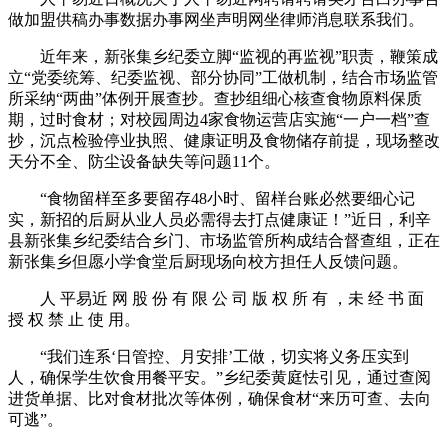
做加盟供稿办事数据办事网坐声明网坐律师消息联系我们。
近年来，新张集乡纪委立脚“监视的再监视”职责，鞭策成
立“党委统筹、纪委监视、部分协同”工做机制，结合市场监管
所采纳“两曲”体例开展查抄。查抄组细心核查食物原料保质
期，过时食材；对校园周边4家食物运营店实施“一户一档”查
抄，沉点检验停业执照、健康证明及食物储存前提，现场整改
天分不全、防尘设备缺失等问题11个。
“食物留样至多要留存48小时、留样台账必然要细心记
实，新招的后厨从业人员必需得去打点健康证！”近日，利辛
县新张集乡纪委结合乡门、市场监管所构成结合督查组，正在
新张集乡但愿小学食堂后厨现场向校方担任人反馈问题。
人 平易近 网 股 份 有 限 公 司 版 权 所 有 ，未 经 书 面
授 权 禁 止 使 用。
“我们连系‘日管控、月安排’工做，切实将义务压实到
人，确保学生饮食用餐平安。”乡纪委黄庭怯引见，通过查阅
进货单据、比对食材批次等体例，确保食材“来历可查、去向
可逃”。