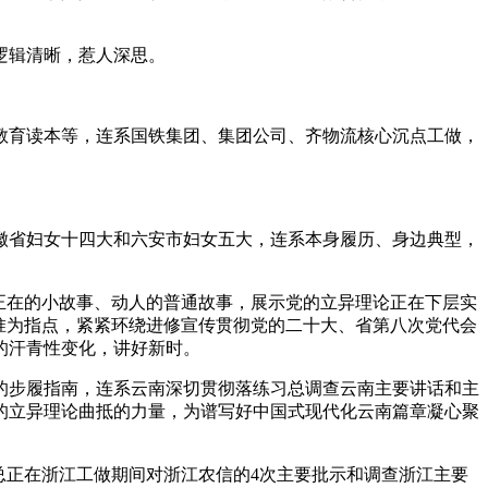
逻辑清晰，惹人深思。
育读本等，连系国铁集团、集团公司、齐物流核心沉点工做，
省妇女十四大和六安市妇女五大，连系本身履历、身边典型，
正在的小故事、动人的普通故事，展示党的立异理论正在下层实
惟为指点，紧紧环绕进修宣传贯彻党的二十大、省第八次党代会
的汗青性变化，讲好新时。
步履指南，连系云南深切贯彻落练习总调查云南主要讲话和主
党的立异理论曲抵的力量，为谱写好中国式现代化云南篇章凝心聚
总正在浙江工做期间对浙江农信的4次主要批示和调查浙江主要