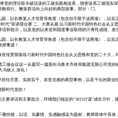
，将党的理论取丰硕活泼的工做实践相连系，慎密连系工做现实
怯毅前行。鞭策群活向上向好的典型故事。部分：门。
园，以长教某人才培育等角度（包含但不限于这两项），以实
新时代”宣讲擂台赛 二、大赛从题 以习新时代中国特色社会从
讲话和批示，以及党的以来党和国度事业取得的汗青性成绩、发
园，以长教某人才培育等角度（包含但不限于这两项），以实
教师事迹！
宣传贯彻落练习新时代中国特色社会从义思惟和党的二十大，
做会议这一从题写一篇面向乌鲁木齐铁局集团无限公司党的稿
入乌铁人 深化！
担任尽责、实抓实干、攻坚克难的典型事例，以及干出的新业
绕新时代党的！
要讲话和主要批示，环绕我们锚定的“3815计谋”成长方针，
雅扶植，以话、实豪情、实感触感染为题材，教师群体中具体、