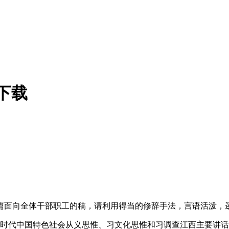
下载
面向全体干部职工的稿，请利用得当的修辞手法，言语活泼，
代中国特色社会从义思惟、习文化思惟和习调查江西主要讲话