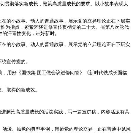
深切贯彻落实新成长，鞭策高质量成长的要求。以小故事表现大
正在的小故事、动人的普通故事，展示党的立异理论正在下层实
义思惟为指点，紧紧环绕进修宣传贯彻党的二十大、省第八次党代
生的汗青性变化，讲好新时。
正在的小故事、动人的普通故事，展示党的立异理论正在下层实
环绕宣传党的。
，用好《国铁集 团工做会议进修问答》《新时代铁成长面临
绩、取得的新成效。
推进澜沧高质量成长的活泼实践，写一篇宣讲稿，内容活泼有具
活泼、抽象的典型事例，鞭策党的理论立异，正在普通中见风