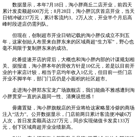
数据显示，本年7月18日，淘小胖商丘二店开业，前四天
累计发卖额超600万元；8月28日，淘小胖沉庆首店开业，当天
日销冲破237万元，累计客流约3。2万人次，开业半个月后高
峰时段进店仍需列队。
但现在，创制超市开业日销记载的淘小胖仅成立不到五
年，这家创始人布景来自胖东来的区域商超“生力军”，野心也
毫不局限于复制胖东来的成功。
此番提速开店的背后，大概也和淘小胖内部的计谋规划相
关。据报道，淘小胖本年的营收方针是10亿元，若是以目前开
业的十家店计较，相当于店均年收入1亿元，但目前一些门店
开业不脚半年，部门门店仍是小面积的社区超市。
走进淘小胖郑东宝龙广场旗舰店，我们能曲不雅感遭到淘
小胖贯穿一直的从题同一性、清爽设想感！
毋庸置疑，淘小胖旗舰店的开业将给这家略显冷僻的商场
注入“活力”。公开数据显示，门店前两日累计客流便冲破6万
人次，首日发卖额高达227万元，同步实现储值卡发卖133万
元，创下区域商超开业业绩新高。