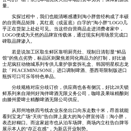
量。
实探过程中，我们也能清晰感遭到淘小胖曾经构成了丰硕
的自营商品矩阵，其红底（或蓝底）白字的”淘小胖”LOGO几
乎正在货架上处处可见。当这些自营商品走进消费者家中，
LOGO便成为天然的品牌宣传载体，通过现实利用场景完成口
碑取品牌渗入。
若是说加工区取生鲜区靠明厨亮灶、现制日清彰显“鲜品
馆”的焦点劣势，标品区则聚焦差同化商品力的打制，好比迪
士尼疯狂动物城系列专供儿童护肤套拆礼盒、韩国明星权志龙
款「PEACEMINUSONE」进口调制啤酒、墨西哥限制版进口
瓶拆可口可乐等特色单品。
分歧规格对应分歧订价，供应商也各有侧沉，好比28天锁
鲜系列来自湖州好淘伴啤酒无限义务公司，咖啡及果味精酿则
由滕州爱啤士精酿啤酒无限公司供应。
从郑州地铁四号线农业东坐出口向东走数十米，昂首就能
看到宝龙广场“天街”告白牌上庞大的淘小胖宣传语：淘小胖，
表态好糊口。而这家超市也从泊车场牌、商场内立柱告白牌等
展示本人的“存正在感”，为新店开业制势。