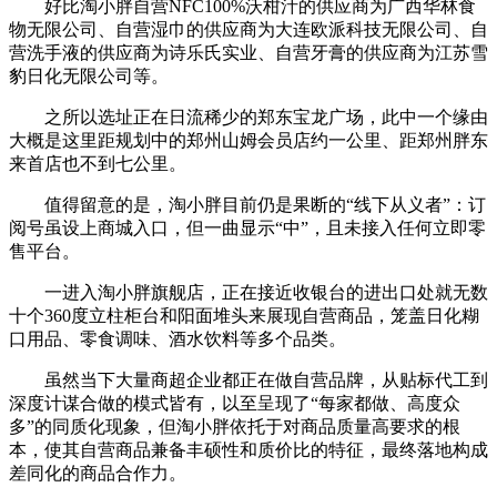
好比淘小胖自营NFC100%沃柑汁的供应商为广西华林食
物无限公司、自营湿巾的供应商为大连欧派科技无限公司、自
营洗手液的供应商为诗乐氏实业、自营牙膏的供应商为江苏雪
豹日化无限公司等。
之所以选址正在日流稀少的郑东宝龙广场，此中一个缘由
大概是这里距规划中的郑州山姆会员店约一公里、距郑州胖东
来首店也不到七公里。
值得留意的是，淘小胖目前仍是果断的“线下从义者”：订
阅号虽设上商城入口，但一曲显示“中”，且未接入任何立即零
售平台。
一进入淘小胖旗舰店，正在接近收银台的进出口处就无数
十个360度立柱柜台和阳面堆头来展现自营商品，笼盖日化糊
口用品、零食调味、酒水饮料等多个品类。
虽然当下大量商超企业都正在做自营品牌，从贴标代工到
深度计谋合做的模式皆有，以至呈现了“每家都做、高度众
多”的同质化现象，但淘小胖依托于对商品质量高要求的根
本，使其自营商品兼备丰硕性和质价比的特征，最终落地构成
差同化的商品合作力。