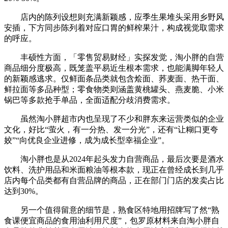
店内的陈列设想则充满新颖感，应季生果堆头采用乡野风
安插，下方同步陈列着对应口胃的鲜榨果汁，构成视觉取需求
的呼应。
丰硕性方面，「零售贸易财经」实探发觉，淘小胖的自营
商品细分度极高，既笼盖平易近生根本需求，也能满脚年轻人
的新颖感逃求。仅鲜面条品类就包含烩面、荞麦面、热干面、
鲜拉面等多品种型；零食物类则涵盖黄桃罐头、燕麦脆、小米
锅巴等多款抢手单品，全面适配分歧消费需求。
虽然淘小胖超市内也呈现了不少和胖东来运营类似的企业
文化，好比“萤火，有一分热、发一分光”，还有“让糊口更夸
姣”“向优良企业进修，成为成长型幸福企业”。
淘小胖也是从2024年起头发力自营商品，最后次要是酒水
饮料、洗护用品和米面粮油等根本款，现正在曾经成长到几乎
店内每个品类都有自营品牌的商品，正在部门门店的发卖占比
达到30%。
另一个值得留意的细节是，熟食区特地用招牌写了然“熟
食课便宜商品的食用油利用尺度”，包罗原材料来自淘小胖自