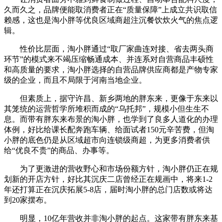
久而久之，品牌便能取消费者正在“质量保障”上成立共识取信
赖感，这也是淘小胖等优良区域商超注沉餐饮炊火气的焦点逻
辑。
性价比层面，淘小胖通过“取厂家曲连对接、省去两头商
环节”的模式来不竭压缩畅通成本、并连系对自营商品丰硕性
和高质量的要求，淘小胖选择的自营品牌供应商都是产物专家
级的企业，而且不局限于河南当地企业。
但素质上，据守许昌、新乡两地的胖东来，更像于东来以
其笼统的运营哲学所堆积而成的“乌托邦”，规模小但生生不
息。而带有胖东来布景的淘小胖，也学到了良多人道化的办理
体例，好比给课长配奔跑车辆、给面试者150元辛苦费，但淘
小胖的底色仍是从区域超市向连锁级商超，为更多消费者供
给“优良不贵”的商品、办事等。
为了更激进的营收野心和市场份额方针，淘小胖仍正在规
划新的开店方针，好比其沉庆二店曾经正在规画中，将来1-2
年还打算正在沉庆拓展5-8店，届时淘小胖的总门店数或将达
到20家摆布。
明显，10亿年营收并非淘小胖的起点。这家带有胖东来基