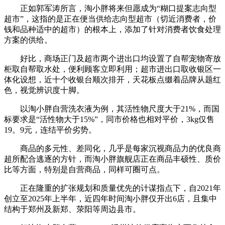
正如郭军涛所言，淘小胖将来但愿成为“糊口提案志向型
超市”，这指的是正在便当供给志向型超市（切近消费者，价
钱和品种适中的超市）的根本上，添加了针对消费者饮食处理
方案的供给。
好比，商场正门及超市两个进出口均设置了自帮宠物寄放
柜取自帮取水处，便利顾客立即利用；超市进出口取收银区一
体化设想，近十个收银台顺次排开，天花板点缀着品牌从题红
色，视觉辨识度十脚。
以淘小胖自营洗衣液为例，其活性物尺度大于21%，而国
标要求是“活性物大于15%”，同市价格也相对平价，3kg仅售
19。9元，连结平价劣势。
商品的多元性、差同化，几乎是每家沉视商品力的优良商
超所配合逃逐的方针，而淘小胖旗舰店正在商品丰硕性、质价
比等方面，特别是自营商品，同样可圈可点。
正在隆重的扩张规划和质量优先的计谋指点下，自2021年
创立至2025年上半年，近四年时间淘小胖仅开出6店，且集中
结构于郑州及新郑、荥阳等周边县市。