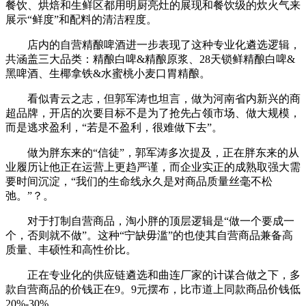
餐饮、烘焙和生鲜区都用明厨亮灶的展现和餐饮级的炊火气来
展示“鲜度”和配料的清洁程度。
店内的自营精酿啤酒进一步表现了这种专业化遴选逻辑，
共涵盖三大品类：精酿白啤&精酿原浆、28天锁鲜精酿白啤&
黑啤酒、生椰拿铁&水蜜桃小麦口胃精酿。
看似青云之志，但郭军涛也坦言，做为河南省内新兴的商
超品牌，开店的次要目标不是为了抢先占领市场、做大规模，
而是逃求盈利，“若是不盈利，很难做下去”。
做为胖东来的“信徒”，郭军涛多次提及，正在胖东来的从
业履历让他正在运营上更趋严谨，而企业实正的成熟取强大需
要时间沉淀，“我们的生命线永久是对商品质量丝毫不松
弛。”？。
对于打制自营商品，淘小胖的顶层逻辑是“做一个要成一
个，否则就不做”。这种“宁缺毋滥”的也使其自营商品兼备高
质量、丰硕性和高性价比。
正在专业化的供应链遴选和曲连厂家的计谋合做之下，多
款自营商品的价钱正在9。9元摆布，比市道上同款商品价钱低
20%-30%。