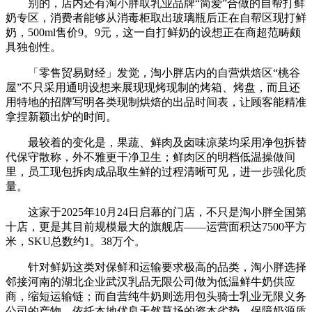
别的，店内还有淘小胖取乳业品牌“简爱”合做的自帮打鲜
奶专区，消费者能够从消毒柜取出玻璃瓶后正在自帮区现打鲜
奶，500ml售价9。9元，这一自打鲜奶的设想正在商超范畴颇
具独创性。
「零售贸易财经」发觉，淘小胖店内的自营烘焙区“桃谷
屋”不只采用通明设想来展现现烤现制的烤箱、烤盘，而且还
用特地的招牌写明各类现制烘焙的出品时间表，让顾客能精准
拿捏新颖出炉的时间。
最较着的变化是，果蔬、鲜肉及卤味凉菜均采用净包拆替
代保守散称，外不雅更干净卫生；鲜肉区的明档低温操做间
里，员工现包拆肉成品取生鲜的过程清晰可见，进一步强化质
量。
这家于2025年10月24日启幕的门店，不只是淘小胖全国第
十店，更是其目前规模最大的旗舰店——运营面积达7500平方
米，SKU总数约1。38万个。
针对鲜奶这类对保鲜和运输要求极高的品类，淘小胖选择
邻接河南的湖北企业武汉乳品无限公司做为低温鲜牛奶供应
商，缩短运输链；而自营纯牛奶则选用包头骑士乳业无限义务
公司的产物，依托本地优良天然草场的资本劣势，保障奶源质