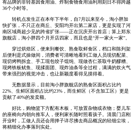
有品牌的非转基因食用油、炸制食物食用油利用刻日不得跨越
36个小时等。
转机点发生正在本年下半年，自7月以来至今，淘小胖加
快扩张，不只正在商丘、安阳均开出第二家店，更是实现了河
南区域商超少见的跨省扩张——正在沉庆开出首店；算上郑东
旗舰店，淘小胖四个月开店四家，而且也是“开一家火一家”。
穿过烘焙区，便来到餐饮、熟食取鲜食区，档口和陈列架
后便利是式操做间，消费者可清晰地看到工做人员现切配菜、
现切烤鸭拆盒、手工现包饺子馄饨、现做杏仁茶取牛奶醪糟、
现烤铁板鱿鱼、现揉面团、现炸油条等全过程，满满的炊火气
带来强烈的视觉冲击，也让新颖度看得见摸得着。
无数据显示，目前淘小胖旗舰店的熟食区面积占比约
22%、生鲜区面积占比约23%，而生鲜区（不含加工区）更是
贡献了40%的发卖额。
好比，购物篮下方配有木板，可放置杂物或衣物；婴儿车
的座椅向内朝向推车人，便利家长随时照看孩子。清晨门店刚
开业时，工做人员还会用掸子详尽拂去商品概况的轻细尘埃，
将精细化办事落到实处。