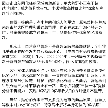
因却走出差同化径的区域商超新贵，更大的野心正在于超
越“前辈”，成为兼具炊火气、丰硕性取高性价比的“优良新商
超”行业标杆。
值得一提的是，淘小胖的创始人郭军涛，原先曾担任胖东
来超市的大区司理和采购总司理；而正在2021年淘小胖开办
时，胖东来曾经成立跨越三十年，华豫佰佳等优良的区域商
超。
现实上，自营商品曾经不是商超范畴的新颖话题，全行业
几乎都正在配合发力自营商品环节。《中国自有品牌成长研究
演讲(2024—2025)》显示，2022-2024年，平均每家零售商每年
新开辟自牌产物数从83个增至142个，行业增加趋向较着。
苦守实体店的淘小胖，但愿正在线下为消费者供给高质价
比的商品、详尽体谅的办事、一直连结新颖感的门店营运，再
连系本身对供应链、对员工的科学化办理，从商品、营运再到
组织办理三大环节耦合正在一路，淘小胖就能“三位一体”提拔
分析零售能力，实现“10家店10亿年收入”的方针也并不坚苦。
当然，贴心的办事细节更多是为超市的商品质量、新颖度
等根本能力做“加分项”，特别淘小胖将本身定位为“鲜品馆”，