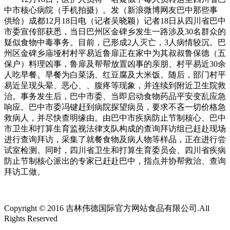
中市核心病院（手机拍摄）。发（新浪微博网友巴中那些事
供给）成都12月18日电（记者吴晓颖）记者18日从四川省巴中
市委宣传部获悉，当日巴州区金碑乡发生一路涉及30名群众的
疑似食物中毒事务。目前，已形成2人灭亡，3人病情较沉。巴
州区金碑乡庙垭村村平易近鲁扉正在家中为其叔叔鲁保德（五
保户）料理凶事，鲁扉及帮帮放置凶事的亲朋、村平易近30余
人吃早餐。早餐为白菜汤、红豆腐及大米饭。随后，部门村平
易近呈现头晕、恶心、、腹疼等现象，并连续到附近卫生院救
治。事务发生后，巴中市委、当即启动食物药品平安变乱应急
响应。巴中市委冯键赶到病院探望病员，要求不吝一切价格急
救病人，并尽快查明缘由。由巴中市疾病防止节制核心、巴中
市卫生和打算生育监视法律支队构成的查询拜访组已赶赴现场
进行查询拜访，采集了就餐食物及病人物等样品，正在进行尝
试室检测。同时，四川省卫生和打算生育委员会、四川省疾病
防止节制核心派出的专家已赶赴巴中，指点并协帮救治、查询
拜访工做。
Copyright © 2016 吉林伟德国际官方网站食品有限公司.All
Rights Reserved