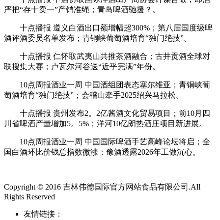
严把“存十卖一”产销准绳；青岛啤酒驰援？。
十点播报 遵义白酒出口额增幅超300%；第八届国度级啤
酒评酒委员名单发布；青铜峡葡萄酒培育“独门绝技”。
十点播报 仁怀取武夷山共推茶酒融合；古井贡酒全球对
联搜集大赛；卢瓦尔河谷送“近乎完满”年份。
10点周报酒业一周 中国酒组团表态塞尔维亚；青铜峡葡
萄酒培育“独门绝技”；会稽山牵手2025绍兴马拉松。
十点播报 贵州发布2。2亿酱酒文化贸易项目；前10月四
川省啤酒产量增加5。5%；洋河10亿朗热酒庄项目新进展。
10点周报酒业一周 中国国际啤酒手艺高峰论坛将启；全
国白酒环比价钱总指数微涨；豫酒透露2026年工做沉心。
Copyright © 2016 吉林伟德国际官方网站食品有限公司.All
Rights Reserved
友情链接：