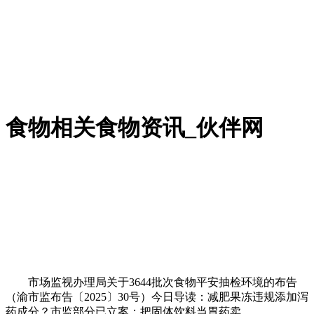
食物相关食物资讯_伙伴网
市场监视办理局关于3644批次食物平安抽检环境的布告
（渝市监布告〔2025〕30号）今日导读：减肥果冻违规添加泻
药成分？市监部分已立案；把固体饮料当胃药卖。