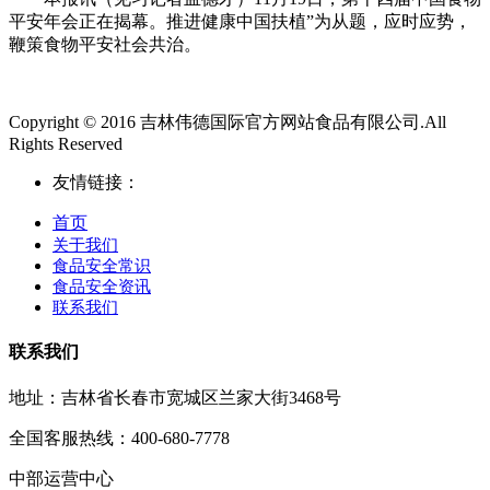
平安年会正在揭幕。推进健康中国扶植”为从题，应时应势，
鞭策食物平安社会共治。
Copyright © 2016 吉林伟德国际官方网站食品有限公司.All
Rights Reserved
友情链接：
首页
关于我们
食品安全常识
食品安全资讯
联系我们
联系我们
地址：吉林省长春市宽城区兰家大街3468号
全国客服热线：400-680-7778
中部运营中心