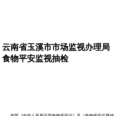
云南省玉溪市市场监视办理局
食物平安监视抽检
按照《中华人平易近国食物平安法》及《食物平安监视抽