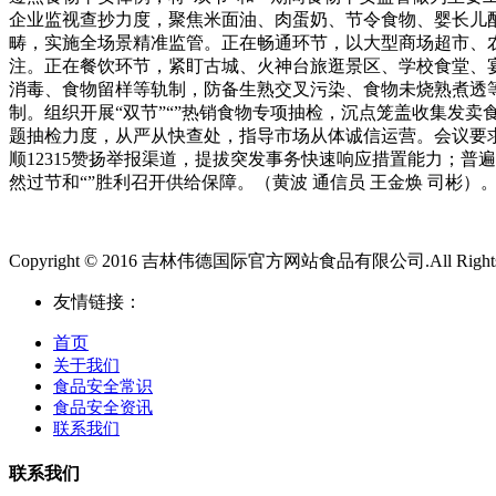
企业监视查抄力度，聚焦米面油、肉蛋奶、节令食物、婴长儿
畴，实施全场景精准监管。正在畅通环节，以大型商场超市、
注。正在餐饮环节，紧盯古城、火神台旅逛景区、学校食堂、
消毒、食物留样等轨制，防备生熟交叉污染、食物未烧熟煮透等
制。组织开展“双节”“”热销食物专项抽检，沉点笼盖收集发卖
题抽检力度，从严从快查处，指导市场从体诚信运营。会议要
顺12315赞扬举报渠道，提拔突发事务快速响应措置能力；
然过节和“”胜利召开供给保障。（黄波 通信员 王金焕 司彬）
Copyright © 2016 吉林伟德国际官方网站食品有限公司.All Rights 
友情链接：
首页
关于我们
食品安全常识
食品安全资讯
联系我们
联系我们