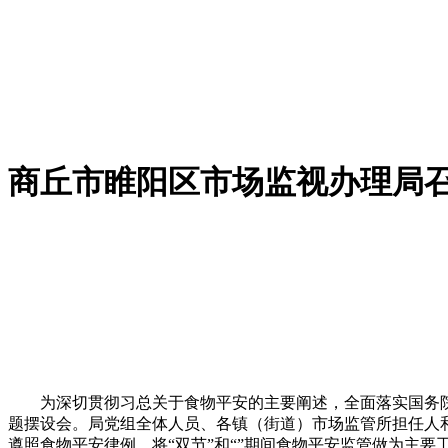
商丘市睢阳区市场监视办理局召
为深切贯彻习总关于食物平安的主要阐述，全面落实国务院食
题摆设会。局党组全体人员、各镇（街道）市场监管所担任人和
遵照食物平安律例，将“双节”和“”期间食物平安监管做为主