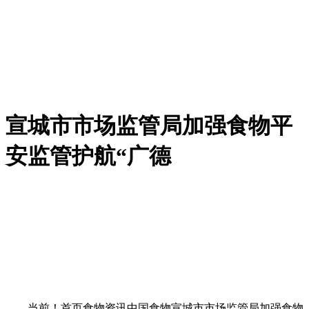
宣城市市场监管局加强食物平
安监管护航“广德
当前！首页食物资讯中国食物宣城市市场监管局加强食物