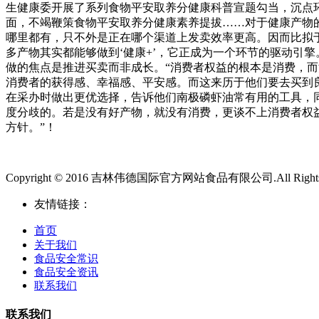
生健康委开展了系列食物平安取养分健康科普宣题勾当，沉点
面，不竭鞭策食物平安取养分健康素养提拔……对于健康产物
哪里都有，只不外是正在哪个渠道上发卖效率更高。因而比拟于
多产物其实都能够做到‘健康+’，它正成为一个环节的驱动引
做的焦点是推进买卖而非成长。“消费者权益的根本是消费，
消费者的获得感、幸福感、平安感。而这来历于他们要去买到
在采办时做出更优选择，告诉他们南极磷虾油常有用的工具，
度分歧的。若是没有好产物，就没有消费，更谈不上消费者权
方针。”！
Copyright © 2016 吉林伟德国际官方网站食品有限公司.All Rights 
友情链接：
首页
关于我们
食品安全常识
食品安全资讯
联系我们
联系我们