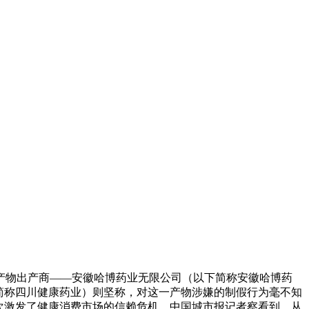
该产物出产商——安徽哈博药业无限公司（以下简称安徽哈博药
简称四川健康药业）则坚称，对这一产物涉嫌的制假行为毫不知
次激发了健康消费市场的信赖危机。中国城市报记者察看到，从