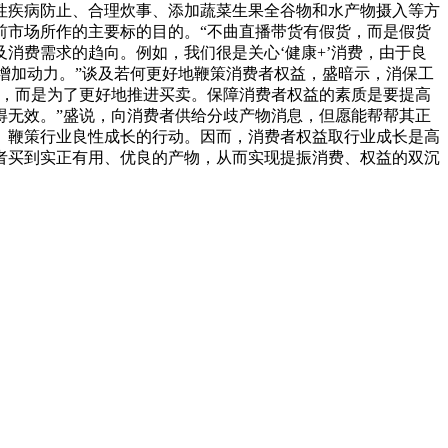
性疾病防止、合理炊事、添加蔬菜生果全谷物和水产物摄入等方
前市场所作的主要标的目的。“不曲直播带货有假货，而是假货
消费需求的趋向。例如，我们很是关心‘健康+’消费，由于良
增加动力。”谈及若何更好地鞭策消费者权益，盛暗示，消保工
卖，而是为了更好地推进买卖。保障消费者权益的素质是要提高
得无效。”盛说，向消费者供给分歧产物消息，但愿能帮帮其正
、鞭策行业良性成长的行动。因而，消费者权益取行业成长是高
者买到实正有用、优良的产物，从而实现提振消费、权益的双沉