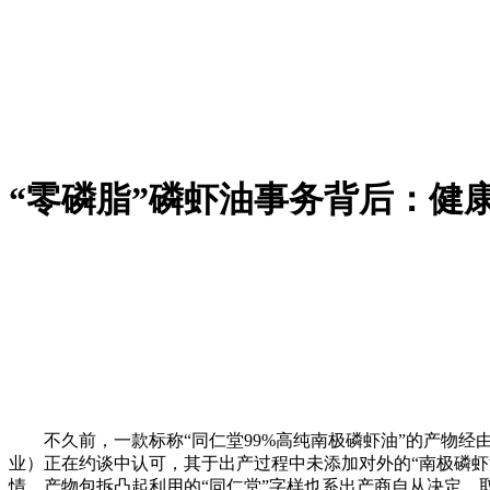
“零磷脂”磷虾油事务背后：健
不久前，一款标称“同仁堂99%高纯南极磷虾油”的产物经由
业）正在约谈中认可，其于出产过程中未添加对外的“南极磷
情，产物包拆凸起利用的“同仁堂”字样也系出产商自从决定