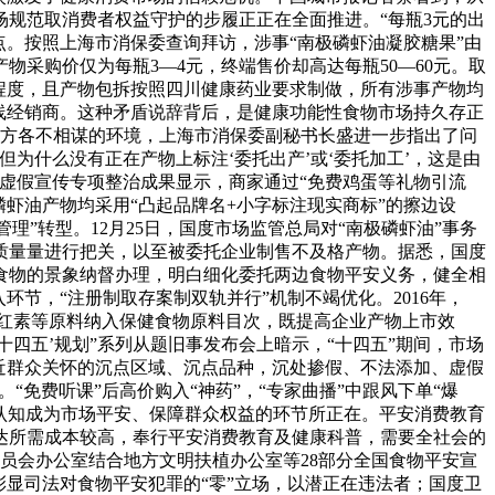
规范取消费者权益守护的步履正正在全面推进。“每瓶3元的出
点。按照上海市消保委查询拜访，涉事“南极磷虾油凝胶糖果”由
采购价仅为每瓶3—4元，终端售价却高达每瓶50—60元。取
程度，且产物包拆按照四川健康药业要求制做，所有涉事产物均
线经销商。这种矛盾说辞背后，是健康功能性食物市场持久存正
临两方各不相谋的环境，上海市消保委副秘书长盛进一步指出了问
为什么没有正在产物上标注‘委托出产’或‘委托加工’，这是由
虚假宣传专项整治成果显示，商家通过“免费鸡蛋等礼物引流
型磷虾油产物均采用“凸起品牌名+小字标注现实商标”的擦边设
理”转型。12月25日，国度市场监管总局对“南极磷虾油”事务
质量量进行把关，以至被委托企业制售不及格产物。据悉，国度
食物的景象纳督办理，明白细化委托两边食物平安义务，健全相
节，“注册制取存案制双轨并行”机制不竭优化。2016年，
血红素等原料纳入保健食物原料目次，既提高企业产物上市效
四五’规划”系列从题旧事发布会上暗示，“十四五”期间，市场
近群众关怀的沉点区域、沉点品种，沉处掺假、不法添加、虚假
“免费听课”后高价购入“神药”，“专家曲播”中跟风下单“爆
费者认知成为市场平安、保障群众权益的环节所正在。平安消费教育
达所需成本较高，奉行平安消费教育及健康科普，需要全社会的
员会办公室结合地方文明扶植办公室等28部分全国食物平安宣
显司法对食物平安犯罪的“零”立场，以潜正在违法者；国度卫