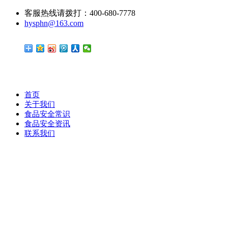
客服热线请拨打：400-680-7778
hysphn@163.com
首页
关于我们
食品安全常识
食品安全资讯
联系我们