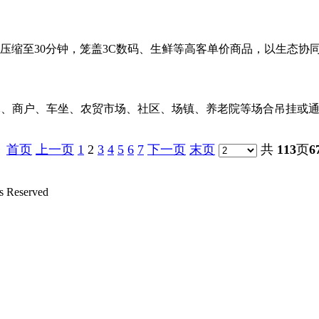
效压缩至30分钟，笼盖3C数码、生鲜等高客单价商品，以生态协同应
商户、车坐、农贸市场、社区、场镇、养老院等场合吊挂或通过L
首页
上一页
1
2
3
4
5
6
7
下一页
末页
共
113
页
6
Reserved