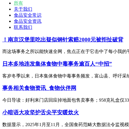
所有
关于我们
食品安全常识
食品安全资讯
联系我们
！南京汉堡里吃出疑似钢针索赔2000元被拒扯破背
而这场事务之所以能快速全网，焦点正在于它击中了每小我的平
日本多地连发集体食物中毒事务逾百人“中招”
客岁冬季以来，日本集体食物中毒事务频发，富山县、呼吁采纳防
事务相关食物资讯_食物伙伴网
今日导读：好利来门店回应掉地面包售卖事务；958克礼盒仅33克
小暗语大攻坚护舌尖平安暖炊火
数据显示，2025年1月至11月，全国食药范畴大数据法令监视