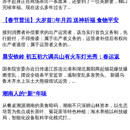
赤手起身正在商场杀出一条血来，还娶到了一位美娇妻，糊口
完竣幸福。现在这么多年过去了...
【春节普法】大岁首年月四 送神祈福 食物平安
接到消费者补偿要求的出产运营者，该当实行首负义务制，先
行赔付，不得推诿；属于出产者义务的，运营者补偿后有权向
出产者逃偿；属于运营者义务的...
晨安铁岭 初五初六调兵山有火车灯光秀；春运返
国务院安委办近日传递江苏连云港和湖北襄阳两起烟花爆仗爆
燃变乱，摆设全链条平安监管，遏制变乱多发势头。 新疆乌
鲁木齐水上乐土大熊猫馆试运营，...
潮南人的“新”年味
从餐桌溯源潮南的美食暗码，潮南不只深耕山林资本，以生态
培育为焦点成长茶叶、菊花茶等特色种植；海水养殖以科技破
局，智能化设备取科学化模式打...