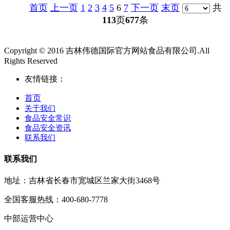
首页
上一页
1
2
3
4
5
6
7
下一页
末页
共
113
页
677
条
Copyright © 2016 吉林伟德国际官方网站食品有限公司.All
Rights Reserved
友情链接：
首页
关于我们
食品安全常识
食品安全资讯
联系我们
联系我们
地址：吉林省长春市宽城区兰家大街3468号
全国客服热线：400-680-7778
中部运营中心